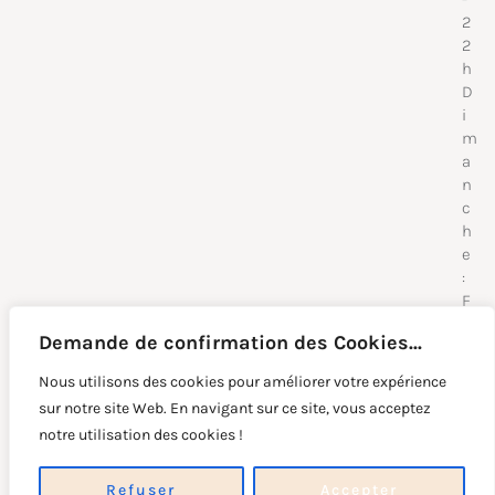
2
2
h
D
i
m
a
n
c
h
e
:
F
e
Demande de confirmation des Cookies...
r
m
Nous utilisons des cookies pour améliorer votre expérience
é
sur notre site Web. En navigant sur ce site, vous acceptez
-
CONTACT
Création par
© 2026 - All Rights
notre utilisation des cookies !
POLITIQUES DE
wapix.be
Reserved
CONFIDENTIALITÉ
Refuser
Accepter