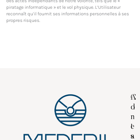
des actes indépendants de notre volonté, tels que le «
piratage informatique » et le vol physique. L’Utilisateur
reconnaît qu’il fournit ses informations personnelles à ses
propres risques.
A
C
d
o
r
n
e
t
s
a